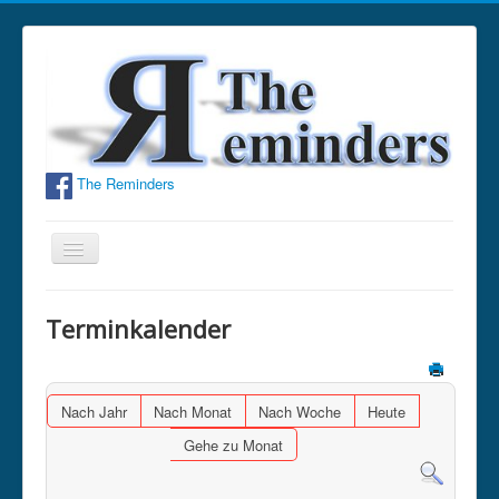
The Reminders
Navigation
an/aus
Home
Terminkalender
Bandinfo
Fotos
Nach Jahr
Nach Monat
Nach Woche
Heute
Hörproben
Gehe zu Monat
Termine
Gästebuch