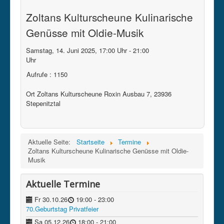
Zoltans Kulturscheune Kulinarische
Kontakt
Genüsse mit Oldie-Musik
Datenschutz
Impressum
Samstag, 14. Juni 2025, 17:00 Uhr - 21:00
Uhr
intern
Aufrufe
: 1150
Ort
Zoltans Kulturscheune Roxin Ausbau 7, 23936
Stepenitztal
Aktuelle Seite:
Startseite
Termine
Zoltans Kulturscheune Kulinarische Genüsse mit Oldie-
Musik
Aktuelle Termine
Fr 30.10.26
19:00
- 23:00
70.Geburtstag Privatfeier
Sa 05.12.26
18:00
- 21:00