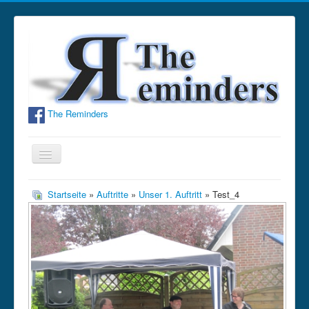
The Reminders
Navigation
an/aus
Home
Startseite
»
Auftritte
»
Unser 1. Auftritt
» Test_4
Bandinfo
Fotos
Hörproben
Termine
Gästebuch