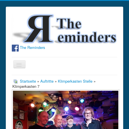
The Reminders
Navigation
an/aus
Home
Startseite
»
Auftritte
»
Klimperkasten Stelle
»
Klimperkasten 7
Bandinfo
Fotos
Hörproben
Termine
Gästebuch