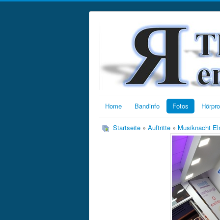
Home
Bandinfo
Fotos
Hörpr
Startseite
»
Auftritte
»
Musiknacht El